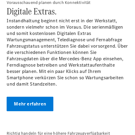
Vorausschauend planen durch Konnektivität
Digitale Extras.
Übersicht
Instandhaltung beginnt nicht erst in der Werkstatt,
Neuwagenangebote
sondern vielmehr schon im Voraus. Die serienmäßigen
und somit kostenlosen Digitalen Extras
Wartungsmanagement, Telediagnose und Fernabfrage
Fahrzeugstatus unterstützen Sie dabei vorsorgend. Über
die verschiedenen Funktionen können Sie
Fahrzeugdaten über die Mercedes-Benz App einsehen,
Ferndiagnose betreiben und Werkstattaufenthalte
Übersicht
besser planen. Mit ein paar Klicks auf Ihrem
Transporter
Smartphone verkürzen Sie schon so Wartungsarbeiten
Highlights
und damit Standzeiten.
Leasing
Privatkunden
Leasing
Mehr erfahren
Gewerbekunden
Finanzierung
Privatkunden
Finanzierung
Gewerbekunden
Richtig handeln für eine höhere Fahrzeugverfügbarkeit