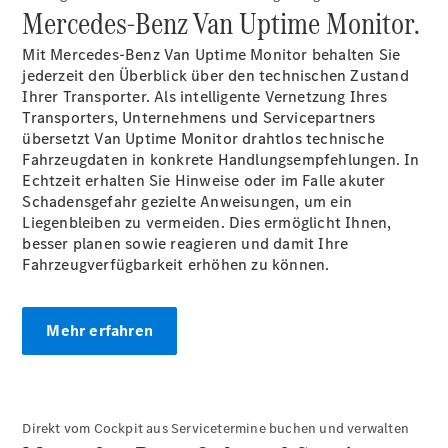
Mercedes-
Mercedes-Benz Van Uptime Monitor.
Benz
Store
Mit Mercedes-Benz Van Uptime Monitor behalten Sie
Gebrauchtwagensuche
jederzeit den Überblick über den technischen Zustand
Elektrotransporter
Ihrer Transporter. Als intelligente Vernetzung Ihres
Sprinter
Transporters, Unternehmens und Servicepartners
übersetzt Van Uptime Monitor drahtlos technische
Fahrzeugdaten in konkrete Handlungsempfehlungen. In
Echtzeit erhalten Sie Hinweise oder im Falle akuter
Schadensgefahr gezielte Anweisungen, um ein
Liegenbleiben zu vermeiden. Dies ermöglicht Ihnen,
besser planen sowie reagieren und damit Ihre
Sprinter
Fahrzeugverfügbarkeit erhöhen zu können.
Kastenwagen
eSprinter
Kastenwagen
Mehr erfahren
- elektrisch
Sprinter
Tourer
Sprinter
Pritschenfahrzeug
Direkt vom Cockpit aus Servicetermine buchen und verwalten
eSprinter