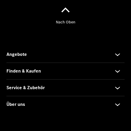
eVito
Tourer -
elektrisch
Citan
Citan
Kastenwagen
eCitan
Kastenwagen
- elektrisch
Citan
Tourer
eCitan
Tourer -
elektrisch
Auf- und
Umbaulösungen