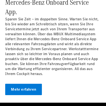
Mercedes-Benz Onboard Service
Pritschenfahrzeug
- elektrisch
App.
Sprinter
Fahrgestell
Sparen Sie Zeit – im doppelten Sinne. Warten Sie nicht,
eSprinter
bis Sie wieder am Schreibtisch sitzen, wenn Sie Ihre
Fahrgestell
Servicetermine jetzt auch von Ihrem Transporter aus
- elektrisch
verwalten können. Über das MBUX Multimediasystem
Vito
liefert Ihnen die Mercedes-Benz Onboard Service App
alle relevanten Fahrzeugdaten und wirkt als direkte
Verbindung zu Ihrem Servicepartner. Werkstatttermine
lassen sich so leichter im Voraus planen und auch
proaktiv über die Mercedes-Benz Onboard Service App
buchen. Sie können Ihre Fahrzeugverfügbarkeit rund
um die Wartung effizienter organisieren. All das aus
Vito
Ihrem Cockpit heraus.
Kastenwagen
eVito
Kastenwagen
Mehr erfahren
- elektrisch
Vito Mixto
Vito Tourer