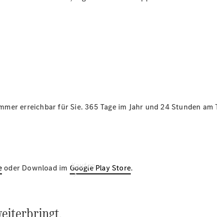
vereinbaren
Beratung
vereinbaren
Servicetermin
vereinbaren
Tel: +49
9081 29550
mmer erreichbar für Sie. 365 Tage im Jahr und 24 Stunden am 
Kaufen
e
oder Download im
Google Play Store
.
eiterbringt.