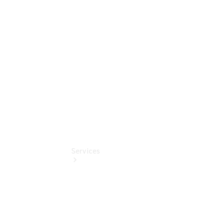
Junge
Sterne
Digitale
Extras
Gebrauchtfahrzeugsuche
Services