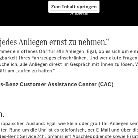
Zum Inhalt springen
Anbieter
jedes Anliegen ernst zu nehmen.“
Anbieter
immer ein offenes Ohr für alle Anliegen. Egal, ob es sich um ei
Übersicht
fügbarkeit Ihres Fahrzeuges einschränken. Und wer akute Fragen
che ich, alle Anliegen direkt im Gespräch mit Ihnen zu lösen. 
ft am Laufen zu halten.“
s-Benz Customer Assistance Center (CAC)
Startseite
Modellübersicht
n.
Konfigurator
Ansprechpartner
uropäischen Ausland: Egal, wie klein oder groß Ihr Anliegen s
finden
ter. Rund um die Uhr ist es telefonisch, per E-Mail und über 
Probefahrt
edes-Benz Service24h, organisiert Abschleppdienste sowie Ers