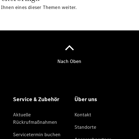
 Ihnen eines dieser Themen weiter.
Übersicht
Neuwagenangebote
Übersicht
Transporter
Highlights
Leasing
Privatkunden
Leasing
Gewerbekunden
Finanzierung
Privatkunden
Finanzierung
Gewerbekunden