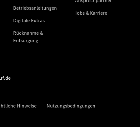
Mercedes-
Benz
Store
Gebrauchtwagensuche
Elektrotransporter
Sprinter
Sprinter
Kastenwagen
eSprinter
Kastenwagen
- elektrisch
Sprinter
Tourer
Sprinter
Pritschenfahrzeug
eSprinter