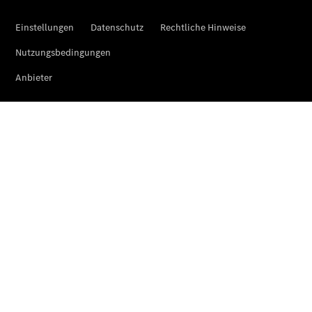
Mercedes-
Benz
Store
Gebrauchtwagensuche
Elektrotransporter
Sprinter
Sprinter
Kastenwagen
eSprinter
Kastenwagen
- elektrisch
Sprinter
Tourer
Sprinter
Pritschenfahrzeug
eSprinter