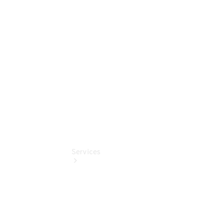
Junge
Sterne
Digitale
Extras
Gebrauchtfahrzeugsuche
Services