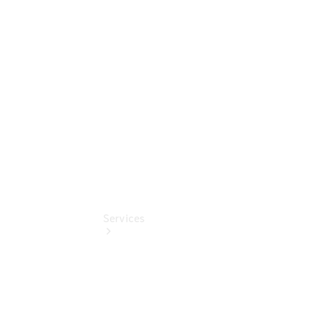
Junge
Sterne
Digitale
Extras
Gebrauchtfahrzeugsuche
Services