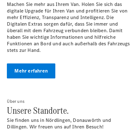
Machen Sie mehr aus Ihrem Van. Holen Sie sich das
digitale Upgrade für Ihren Van und profitieren Sie von
Übersicht
mehr Effizienz, Transparenz und Intelligenz. Die
Neuwagenangebote
Digitalen Extras sorgen dafür, dass Sie immer und
überall mit dem Fahrzeug verbunden bleiben. Damit
haben Sie wichtige Informationen und hilfreiche
Funktionen an Bord und auch außerhalb des Fahrzeugs
stets zur Hand.
Übersicht
Mehr erfahren
Transporter
Highlights
Leasing
Privatkunden
Über uns
Leasing
Unsere Standorte.
Gewerbekunden
Finanzierung
Sie finden uns in Nördlingen, Donauwörth und
Privatkunden
Dillingen. Wir freuen uns auf Ihren Besuch!
Finanzierung
Gewerbekunden