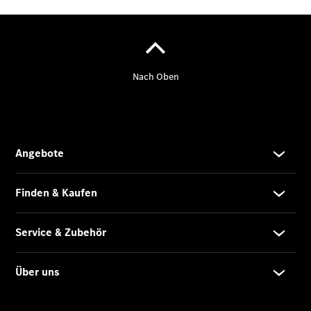
Pritschenfahrzeug
- elektrisch
Sprinter
Fahrgestell
eSprinter
Fahrgestell
- elektrisch
Vito
Vito
Kastenwagen
eVito
Kastenwagen
- elektrisch
Vito Mixto
Vito Tourer