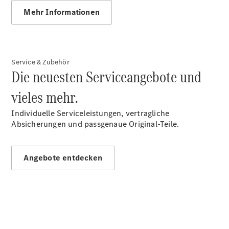
Mercedes-
Mehr Informationen
Benz
Store
Gebrauchtwagensuche
Elektrotransporter
Sprinter
Service & Zubehör
Die neuesten Serviceangebote und
vieles mehr.
Individuelle Serviceleistungen, vertragliche
Absicherungen und passgenaue Original-Teile.
Sprinter
Kastenwagen
eSprinter
Angebote entdecken
Kastenwagen
- elektrisch
Sprinter
Tourer
Sprinter
Pritschenfahrzeug
eSprinter