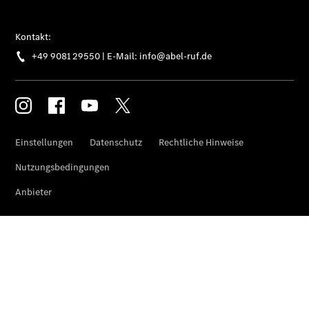
eVito
Tourer -
elektrisch
Citan
Citan
Kastenwagen
eCitan
Kastenwagen
- elektrisch
Citan
Tourer
eCitan
Tourer -
elektrisch
Auf- und
Umbaulösungen