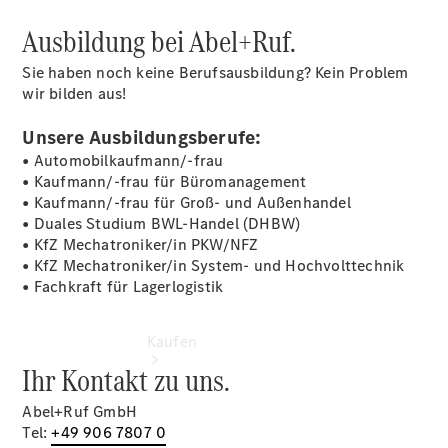
vereinbaren
Beratung
Ausbildung bei Abel+Ruf.
vereinbaren
Servicetermin
Sie haben noch keine Berufsausbildung? Kein Problem
vereinbaren
wir bilden aus!
Tel: +49
9081 29550
Unsere Ausbildungsberufe:
• Automobilkaufmann/-frau
• Kaufmann/-frau für Büromanagement
• Kaufmann/-frau für Groß- und Außenhandel
• Duales Studium BWL-Handel (DHBW)
• KfZ Mechatroniker/in PKW/NFZ
• KfZ Mechatroniker/in System- und Hochvolttechnik
• Fachkraft für Lagerlogistik
Kaufen
Ihr Kontakt zu uns.
Abel+Ruf GmbH
Tel:
+49 906 7807 0