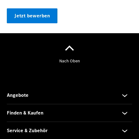
Jetzt bewerben
Übersicht
Neuwagenangebote
Übersicht
Transporter
Highlights
Leasing
Privatkunden
Leasing
Gewerbekunden
Finanzierung
Privatkunden
Finanzierung
Gewerbekunden