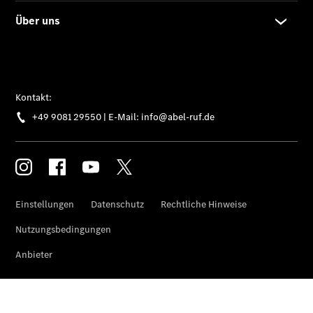
Mercedes-
Benz
Store
Gebrauchtwagensuche
Elektrotransporter
Sprinter
Sprinter
Kastenwagen
eSprinter
Kastenwagen
- elektrisch
Sprinter
Tourer
Sprinter
Pritschenfahrzeug
eSprinter