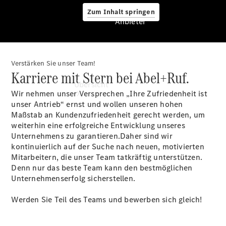
Zum Inhalt springen
Anbieter
Verstärken Sie unser Team!
Anbieter
Karriere mit Stern bei Abel+Ruf.
Übersicht
Wir nehmen unser Versprechen „Ihre Zufriedenheit ist
unser Antrieb“ ernst und wollen unseren hohen
Maßstab an Kundenzufriedenheit gerecht werden, um
weiterhin eine erfolgreiche Entwicklung unseres
Unternehmens zu garantieren.Daher sind wir
kontinuierlich auf der Suche nach neuen, motivierten
Mitarbeitern, die unser Team tatkräftig unterstützen.
Startseite
Denn nur das beste Team kann den bestmöglichen
Modellübersicht
Unternehmenserfolg sicherstellen.
Konfigurator
Ansprechpartner
Werden Sie Teil des Teams und bewerben sich gleich!
finden
Probefahrt