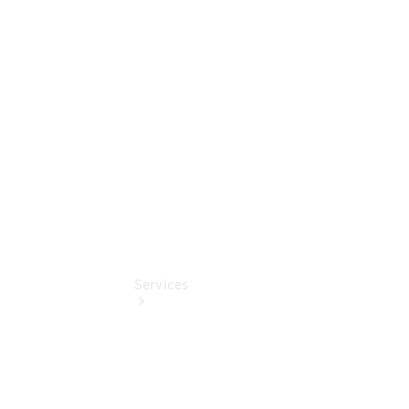
Junge
Sterne
Digitale
Extras
Gebrauchtfahrzeugsuche
Services