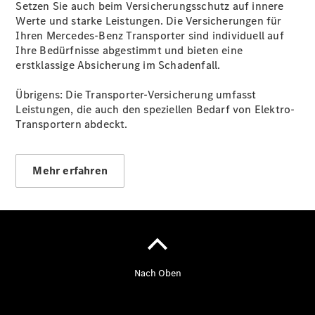
Setzen Sie auch beim Versicherungsschutz auf innere
Pritschenfahrzeug
Werte und starke Leistungen. Die Versicherungen für
- elektrisch
Ihren Mercedes-Benz Transporter sind individuell auf
Sprinter
Ihre Bedürfnisse abgestimmt und bieten eine
Fahrgestell
erstklassige Absicherung im Schadenfall.
eSprinter
Fahrgestell
Übrigens: Die Transporter-Versicherung umfasst
- elektrisch
Leistungen, die auch den speziellen Bedarf von Elektro-
Vito
Transportern abdeckt.
Mehr erfahren
Vito
Kastenwagen
eVito
Kastenwagen
- elektrisch
Vito Mixto
Vito Tourer