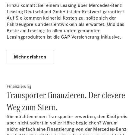
Hinzu kommt: Bei einem Leasing über Mercedes-Benz
Leasing Deutschland GmbH ist der Restwert garantiert.
Übersicht
Auf Sie kommen keinerlei Kosten zu, sollte sich der
Neuwagenangebote
Fahrzeugpreis anders entwickeln als erwartet. Und das
Beste am Leasing: In allen unten genannten
Leasingprodukten ist die GAP-Versicherung inklusive.
Mehr erfahren
Übersicht
Transporter
Highlights
Leasing
Finanzierung
Transporter finanzieren. Der clevere
Privatkunden
Leasing
Weg zum Stern.
Gewerbekunden
Finanzierung
Sie möchten einen Transporter erwerben, den Kaufpreis
Privatkunden
aber nicht sofort in voller Höhe begleichen? Warum
Finanzierung
nicht einfach eine Finanzierung von der Mercedes-Benz
Gewerbekunden