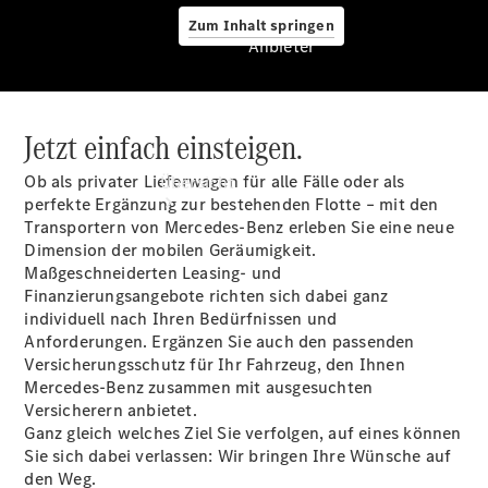
Zum Inhalt springen
Anbieter
Jetzt einfach einsteigen.
Anbieter
Ob als privater Lieferwagen für alle Fälle oder als
Übersicht
perfekte Ergänzung zur bestehenden Flotte – mit den
Transportern von Mercedes-Benz erleben Sie eine neue
Dimension der mobilen Geräumigkeit.
Maßgeschneiderten Leasing- und
Finanzierungsangebote richten sich dabei ganz
individuell nach Ihren Bedürfnissen und
Anforderungen. Ergänzen Sie auch den passenden
Startseite
Versicherungsschutz für Ihr Fahrzeug, den Ihnen
Modellübersicht
Mercedes-Benz zusammen mit ausgesuchten
Konfigurator
Versicherern anbietet.
Ansprechpartner
Ganz gleich welches Ziel Sie verfolgen, auf eines können
finden
Sie sich dabei verlassen: Wir bringen Ihre Wünsche auf
Probefahrt
den Weg.