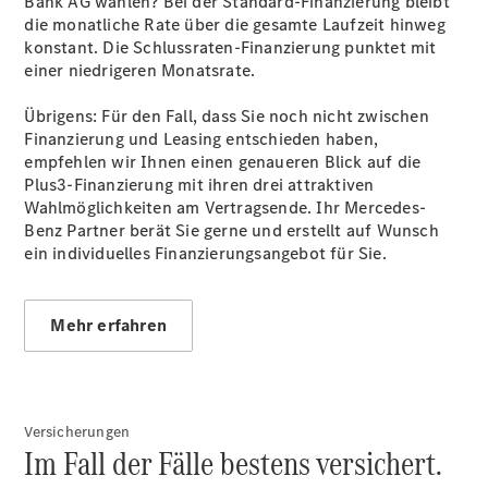
Bank AG wählen? Bei der Standard-Finanzierung bleibt
Mercedes-
die monatliche Rate über die gesamte Laufzeit hinweg
Benz
konstant. Die Schlussraten-Finanzierung punktet mit
Store
einer niedrigeren Monatsrate.
Gebrauchtwagensuche
Elektrotransporter
Übrigens: Für den Fall, dass Sie noch nicht zwischen
Sprinter
Finanzierung und Leasing entschieden haben,
empfehlen wir Ihnen einen genaueren Blick auf die
Plus3-Finanzierung mit ihren drei attraktiven
Wahlmöglichkeiten am Vertragsende. Ihr Mercedes-
Benz Partner berät Sie gerne und erstellt auf Wunsch
ein individuelles Finanzierungsangebot für Sie.
Sprinter
Kastenwagen
eSprinter
Mehr erfahren
Kastenwagen
- elektrisch
Sprinter
Tourer
Versicherungen
Sprinter
Im Fall der Fälle bestens versichert.
Pritschenfahrzeug
eSprinter