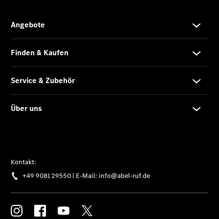
eVito
Tourer -
elektrisch
Citan
Citan
Kastenwagen
eCitan
Kastenwagen
- elektrisch
Citan
Tourer
eCitan
Tourer -
elektrisch
Auf- und
Umbaulösungen