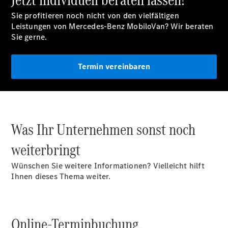
Mercedes-
Benz
Sie profitieren noch nicht von den vielfältigen
Store
Leistungen von Mercedes-Benz MobiloVan? Wir beraten
Gebrauchtwagensuche
Sie gerne.
Elektrotransporter
Sprinter
Termin vereinbaren
Was Ihr Unternehmen sonst noch
Sprinter
Kastenwagen
weiterbringt
eSprinter
Kastenwagen
Wünschen Sie weitere Informationen? Vielleicht hilft
- elektrisch
Ihnen dieses Thema weiter.
Sprinter
Tourer
Sprinter
Pritschenfahrzeug
Online-Terminbuchung.
eSprinter