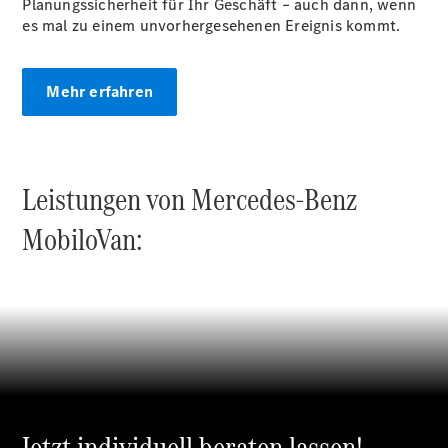
Planungssicherheit für Ihr Geschäft – auch dann, wenn
es mal zu einem unvorhergesehenen Ereignis kommt.
Übersicht
Neuwagenangebote
Mehr erfahren
Leistungen von Mercedes-Benz
Übersicht
MobiloVan:
Transporter
Highlights
Leasing
Privatkunden
Leasing
Gewerbekunden
Finanzierung
Privatkunden
Finanzierung
Gewerbekunden
Jetzt individuell beraten lassen!