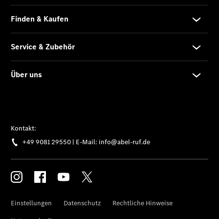
eVito
Tourer -
elektrisch
Citan
Citan
Kastenwagen
eCitan
Kastenwagen
- elektrisch
Citan
Tourer
eCitan
Tourer -
elektrisch
Auf- und
Umbaulösungen