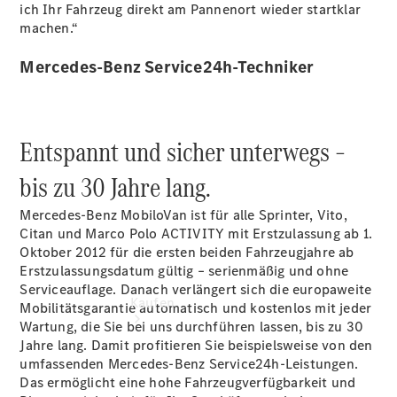
vereinbaren
ich Ihr Fahrzeug direkt am Pannenort wieder startklar
Beratung
machen.“
vereinbaren
Servicetermin
Mercedes-Benz Service24h-Techniker
vereinbaren
Tel: +49
9081 29550
Entspannt und sicher unterwegs –
bis zu 30 Jahre lang.
Mercedes-Benz MobiloVan ist für alle Sprinter, Vito,
Citan und Marco Polo ACTIVITY mit Erstzulassung ab 1.
Oktober 2012 für die ersten beiden Fahrzeugjahre ab
Erstzulassungsdatum gültig – serienmäßig und ohne
Serviceauflage. Danach verlängert sich die europaweite
Kaufen
Mobilitätsgarantie automatisch und kostenlos mit jeder
Wartung, die Sie bei uns durchführen lassen, bis zu 30
Jahre lang. Damit profitieren Sie beispielsweise von den
umfassenden Mercedes-Benz Service24h-Leistungen.
Das ermöglicht eine hohe Fahrzeugverfügbarkeit und