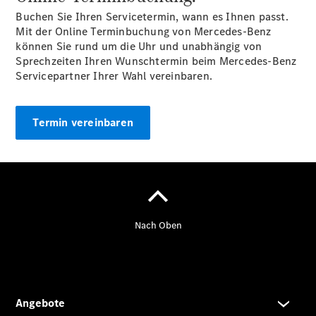
Pritschenfahrzeug
Buchen Sie Ihren Servicetermin, wann es Ihnen passt.
- elektrisch
Mit der Online Terminbuchung von Mercedes-Benz
Sprinter
können Sie rund um die Uhr und unabhängig von
Fahrgestell
Sprechzeiten Ihren Wunschtermin beim Mercedes-Benz
eSprinter
Servicepartner Ihrer Wahl vereinbaren.
Fahrgestell
- elektrisch
Vito
Termin vereinbaren
Vito
Kastenwagen
eVito
Kastenwagen
- elektrisch
Vito Mixto
Vito Tourer