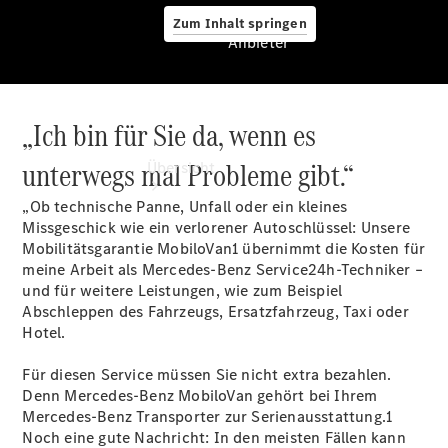
Zum Inhalt springen
Anbieter
„Ich bin für Sie da, wenn es
Anbieter
unterwegs mal Probleme gibt.“
Übersicht
„Ob technische Panne, Unfall oder ein kleines
Missgeschick wie ein verlorener Autoschlüssel: Unsere
Mobilitätsgarantie MobiloVan1 übernimmt die Kosten für
meine Arbeit als Mercedes-Benz Service24h-Techniker –
und für weitere Leistungen, wie zum Beispiel
Abschleppen des Fahrzeugs, Ersatzfahrzeug, Taxi oder
Startseite
Hotel.
Modellübersicht
Konfigurator
Für diesen Service müssen Sie nicht extra bezahlen.
Ansprechpartner
Denn Mercedes-Benz MobiloVan gehört bei Ihrem
finden
Mercedes-Benz Transporter zur Serienausstattung.1
Probefahrt
Noch eine gute Nachricht: In den meisten Fällen kann